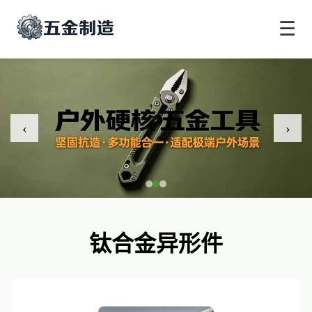
☰
‹
›
钛合金异形件