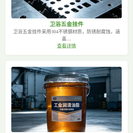
卫浴五金挂件
卫浴五金挂件采用304不锈钢材质，防锈耐腐蚀，涵
盖…
查看详情