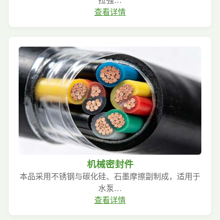
拉强…
查看详情
机械密封件
本品采用不锈钢与碳化硅、石墨摩擦副制成，适用于
水泵…
查看详情